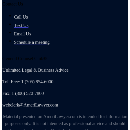
Contact Us
Call Us
Text Us
Email Us
Schedule a meeting
General Counsel Club®
Unlimited Legal & Business Advice
Toll Free: 1 (305) 854-6000
Fax: 1 (800) 520-7800
webclerk@AmeriLawyer.com
Material presented on AmeriLawyer.com is intended for information
purposes only. It is not intended as professional advice and should