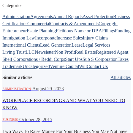
Categories
Administration
Agreements
Annual Reports
Asset Protection
Business
Certifications
Commercial
Contracts & Amendments
Copyright
Entrepreneur
Estate Planning
Fictitious Name or DBA
Filings
Funding
Immigration Law
Incorporate
Increase Sales
Injury Claims
International Clients
Lead Generation
Lease
Legal Services
Living Trust
LLC
Newsletter
Non Profit
Real Estate
Registered Agent
Shelf Corporations / Reddi Corps
Start Ups
Sub S Corporation
Taxes
Trademark
Uncategorized
Venture Capital
Will
Contact Us
Similar articles
All articles
·
August 29, 2023
ADMINISTRATION
WORKPLACE RECORDINGS AND WHAT YOU NEED TO
KNOW
·
October 28, 2015
BUSINESS
Two Ways To Raise Money For Your Business You May Not have