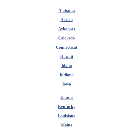
Alabama
Alaska
Arkansas
Colorado
Connecticut
Hawaii
Idaho
Indiana
Iowa
Kansas
Kentucky
Louisiana
Maine