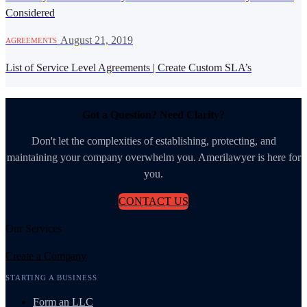
Considered
·
August 21, 2019
AGREEMENTS
List of Service Level Agreements | Create Custom SLA’s
Got a Question? Need Clarity?
Don't let the complexities of establishing, protecting, and
maintaining your company overwhelm you. Amerilawyer is here for
you.
CONTACT US
Our Services
Create a Company
STARTING A BUSINESS
Form an LLC