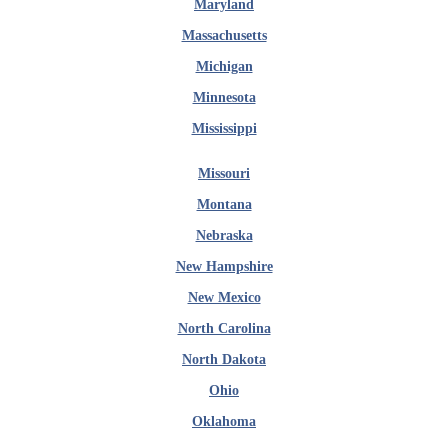
Maryland
Massachusetts
Michigan
Minnesota
Mississippi
Missouri
Montana
Nebraska
New Hampshire
New Mexico
North Carolina
North Dakota
Ohio
Oklahoma