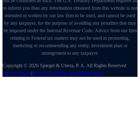
not be construed as such. The U.S. Treasury Department requires us
to inform you than any information obtained from this website is not
intended or written by our law firm to be used, and cannot be used
by any taxpayer, for the purpose of avoiding any penalties that may
be imposed under the Internal Revenue Code. Advice from our firm
relating to Federal tax matters may not be used in promoting,
marketing or recommending any entity, investment plan or
arrangement to any taxpayer.
Copyright © 2026 Spiegel & Utrera, P. A. All Rights Reserved
Privacy Policy
|
Service Terms & Cancellation Policy