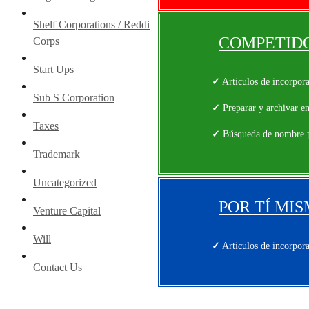
Shelf Corporations / Reddi
COMPETID
Corps
Start Ups
✓
Articulos de incorpor
Sub S Corporation
✓
Preparar y archivar e
Taxes
✓
Búsqueda de nombre p
Trademark
Uncategorized
POR TÍ MI
Venture Capital
Will
✓
Articulos de incorpor
Contact Us