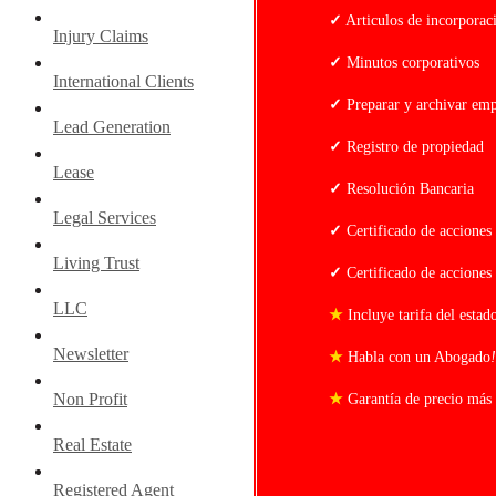
✓
Articulos de incorporac
Injury Claims
✓
Minutos corporativos
International Clients
✓
Preparar y archivar emp
Lead Generation
✓
Registro de propiedad
Lease
✓
Resolución Bancaria
Legal Services
✓
Certificado de acciones
Living Trust
✓
Certificado de acciones
LLC
★
Incluye tarifa del estad
Newsletter
★
Habla con un Abogado
!
Non Profit
★
Garantía de precio más
Real Estate
Registered Agent