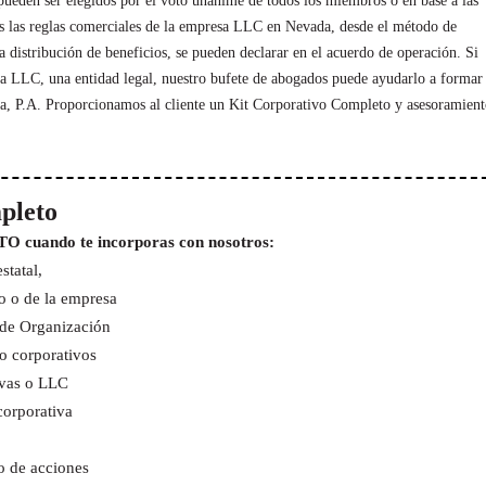
pueden ser elegidos por el voto unánime de todos los miembros o en base a las
as las reglas comerciales de la empresa LLC en Nevada, desde el método de
 distribución de beneficios, se pueden declarar en el acuerdo de operación. Si
 LLC, una entidad legal, nuestro bufete de abogados puede ayudarlo a formar
, P.A. Proporcionamos al cliente un Kit Corporativo Completo y asesoramient
pleto
ando te incorporas con nosotros:
statal,
vo o de la empresa
 de Organización
o corporativos
ivas o LLC
corporativa
o de acciones