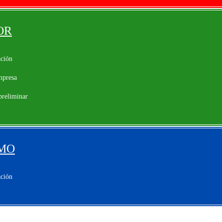
OR
ación
mpresa
reliminar
SMO
ación