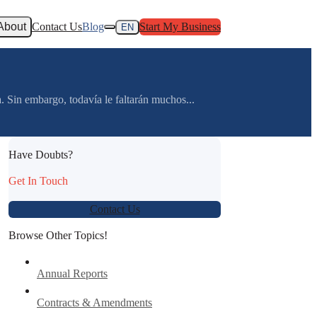
About
Contact Us
Blog
Start My Business
EN
Sin embargo, todavía le faltarán muchos...
Have Doubts?
Get In Touch
Contact Us
Browse Other Topics!
Annual Reports
Contracts & Amendments