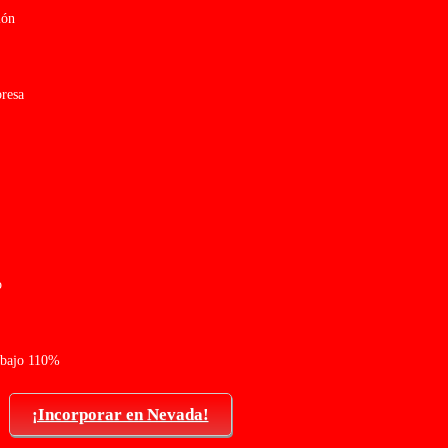
ión
resa
o
 bajo 110%
¡Incorporar en Nevada!