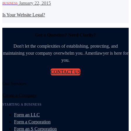
·
January 22, 2015
BUSINESS
Is Your Website Legal?
Got a Question? Need Clarity?
Don't let the complexities of establishing, protecting, and
maintaining your company overwhelm you. Amerilawyer is here for
you.
CONTACT US
Our Services
Create a Company
STARTING A BUSINESS
Form an LLC
Form a Corporation
Form an S Corporation