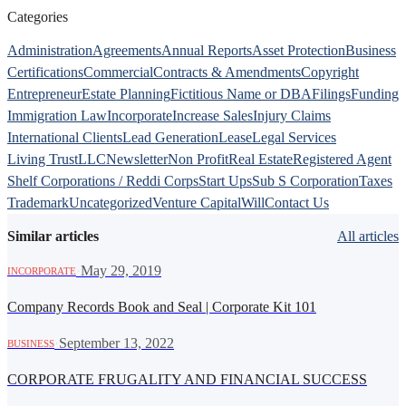
Categories
Administration
Agreements
Annual Reports
Asset Protection
Business
Certifications
Commercial
Contracts & Amendments
Copyright
Entrepreneur
Estate Planning
Fictitious Name or DBA
Filings
Funding
Immigration Law
Incorporate
Increase Sales
Injury Claims
International Clients
Lead Generation
Lease
Legal Services
Living Trust
LLC
Newsletter
Non Profit
Real Estate
Registered Agent
Shelf Corporations / Reddi Corps
Start Ups
Sub S Corporation
Taxes
Trademark
Uncategorized
Venture Capital
Will
Contact Us
Similar articles
All articles
·
May 29, 2019
INCORPORATE
Company Records Book and Seal | Corporate Kit 101
·
September 13, 2022
BUSINESS
CORPORATE FRUGALITY AND FINANCIAL SUCCESS