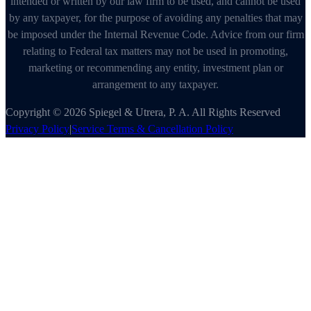
intended or written by our law firm to be used, and cannot be used
by any taxpayer, for the purpose of avoiding any penalties that may
be imposed under the Internal Revenue Code. Advice from our firm
relating to Federal tax matters may not be used in promoting,
marketing or recommending any entity, investment plan or
arrangement to any taxpayer.
Copyright © 2026 Spiegel & Utrera, P. A. All Rights Reserved
Privacy Policy
|
Service Terms & Cancellation Policy