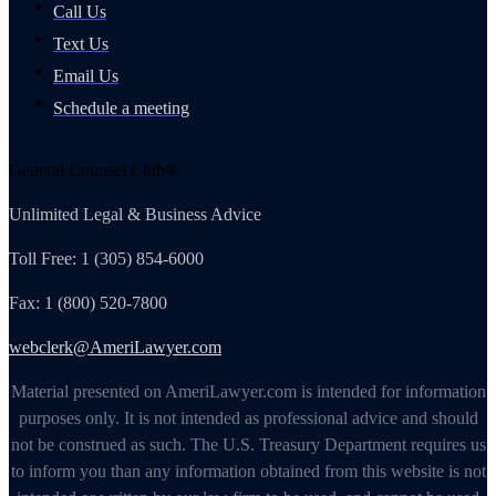
Call Us
Text Us
Email Us
Schedule a meeting
General Counsel Club®
Unlimited Legal & Business Advice
Toll Free: 1 (305) 854-6000
Fax: 1 (800) 520-7800
webclerk@AmeriLawyer.com
Material presented on AmeriLawyer.com is intended for information
purposes only. It is not intended as professional advice and should
not be construed as such. The U.S. Treasury Department requires us
to inform you than any information obtained from this website is not