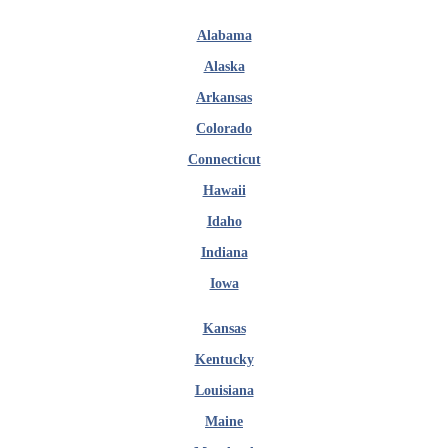
Alabama
Alaska
Arkansas
Colorado
Connecticut
Hawaii
Idaho
Indiana
Iowa
Kansas
Kentucky
Louisiana
Maine