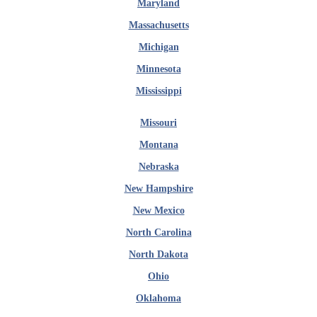
Maryland
Massachusetts
Michigan
Minnesota
Mississippi
Missouri
Montana
Nebraska
New Hampshire
New Mexico
North Carolina
North Dakota
Ohio
Oklahoma